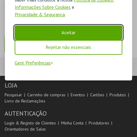
AINDA NÃO ESTOU REGISTADO
Informações Sobre Cookies
e
O registo na plataforma BOL permite-lhe acompanhar as suas
Privacidade & Segurança
.
compras na área de cliente.
Aceitar
REGISTAR
Rejeitar não essenciais
Gerir Preferências
LOJA
Pesquisar
Carrinho de compras
Eventos
Cartões
Produtos
Livro de Reclamações
AUTENTICAÇÃO
Login & Registo de Clientes
Minha Conta
Produtores
Orientadores de Salas