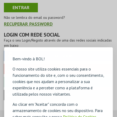
Não se lembra do email ou password?
RECUPERAR PASSWORD
LOGIN COM REDE SOCIAL
Faça o seu Login/Registo através de uma das redes sociais indicadas
em baixo
FACEBOOK
Bem-vindo à BOL!
O nosso site utiliza cookies essenciais para o
GOOGLE
funcionamento do site e, com o seu consentimento,
cookies que nos ajudam a personalizar a sua
MICROSOFT
experiência e a perceber como a plataforma é
utilizada pelos nossos visitantes.
Iniciar sessão com a Apple
Ao clicar em "Aceitar" concorda com o
armazenamento de cookies no seu dispositivo. Para
saber mais consulte a nossa
Política de Cookies
,