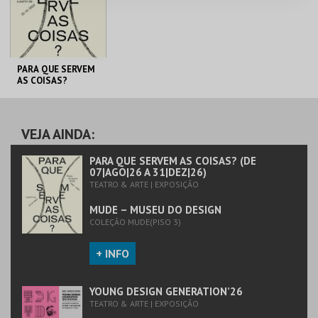
PARA QUE SERVEM
AS COISAS?
MUDE
VEJA AINDA:
MAIS INFO
PARA QUE SERVEM AS COISAS? (DE
07|AGO|26 A 31|DEZ|26)
TEATRO & ARTE | EXPOSIÇÃO
COMPRAR
MUDE – MUSEU DO DESIGN
COLEÇÃO MUDE(PISO 3)
+ INFO
YOUNG DESIGN GENERATION’26
TEATRO & ARTE | EXPOSIÇÃO