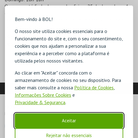
O museu está fechado segundas-feiras, 25 de dezembro e 1
de janeiro.
Bem-vindo à BOL!
Dia 24 e dia 31 de dezembro, o museu encerra às 16 horas.
Última entrada às 15h30.
O nosso site utiliza cookies essenciais para o
PREÇOS
funcionamento do site e, com o seu consentimento,
DESCONTOS
cookies que nos ajudam a personalizar a sua
Estudantes
experiência e a perceber como a plataforma é
Jovens (13- 25 anos)
utilizada pelos nossos visitantes.
Seniores
Ao clicar em "Aceitar" concorda com o
armazenamento de cookies no seu dispositivo. Para
saber mais consulte a nossa
LOCALIZAÇÃO
Política de Cookies
,
Informações Sobre Cookies
e
Privacidade & Segurança
.
MORADA
Rua Augusta, 24

1100-053 Lisboa
Aceitar
Direcções para MUDE
Rejeitar não essenciais