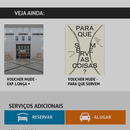
VEJA AINDA:
VOUCHER MUDE -
VOUCHER MUDE -
EXP. LONGA +
PARA QUE SERVEM
TEMPORÁRIA
AS COISAS?
MUDE
MUDE
PREÇO INTEIRO
PREÇO INTEIRO
SERVIÇOS ADICIONAIS
RESERVAR
ALUGAR
MAIS INFO
MAIS INFO
COMPRAR
COMPRAR