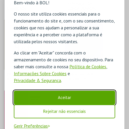
Bem-vindo à BOL!
"ICONOGRAFIA DA
EXPOSIÇÃO DE
LIBERDADE"
LONGA DURAÇÃO +
TEMPORÁRIAS
O nosso site utiliza cookies essenciais para o
funcionamento do site e, com o seu consentimento,
MUDE
MUDE
cookies que nos ajudam a personalizar a sua
experiência e a perceber como a plataforma é
MAIS INFO
MAIS INFO
utilizada pelos nossos visitantes.
Ao clicar em "Aceitar" concorda com o
COMPRAR
COMPRAR
armazenamento de cookies no seu dispositivo. Para
saber mais consulte a nossa
Política de Cookies
,
Informações Sobre Cookies
e
PARA QUE SERVEM
VER E LER PAULO
AS COISAS?
DE CANTOS
Privacidade & Segurança
.
MUDE
MUDE
Aceitar
MAIS INFO
MAIS INFO
Rejeitar não essenciais
COMPRAR
COMPRAR
Gerir Preferências