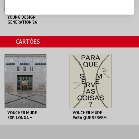
YOUNG DESIGN
GENERATION’26
MUDE
CARTÕES
MAIS INFO
COMPRAR
VOUCHER MUDE -
VOUCHER MUDE -
EXP. LONGA +
PARA QUE SERVEM
TEMPORÁRIA
AS COISAS?
MUDE
MUDE
PREÇO INTEIRO
PREÇO INTEIRO