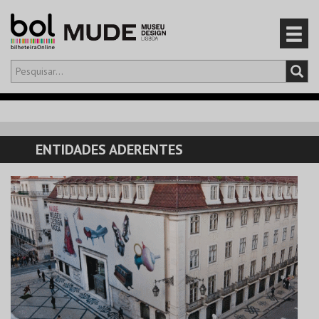
Olá,
iniciar sessão
PT
0
CARRINHO
ENTIDADES ADERENTES
EVENTOS
CARTÕES
PRODUTOS